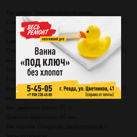
Тип двери: Уличная входная дверь.
Отделка снаружи: Стальной лист в порошково-
полимерной атмосферостойкой покраске.
Цвет: Букле графит AkzoNobel.
Отделка внутри: Декоративная панель MDF 10
мм с отделкой PVC
Толщина дверного полотна: 110 мм.
Толщина стали полотна: 1,5 мм.
Размер дверного блока по коробке: 2050х960
мм, 2050х860 мм.
Вес дверного блока: 95 кг.
Ширина наличника: 80 мм.
Тип короба: Открытый, двухсоставной, с
терморазрывом.