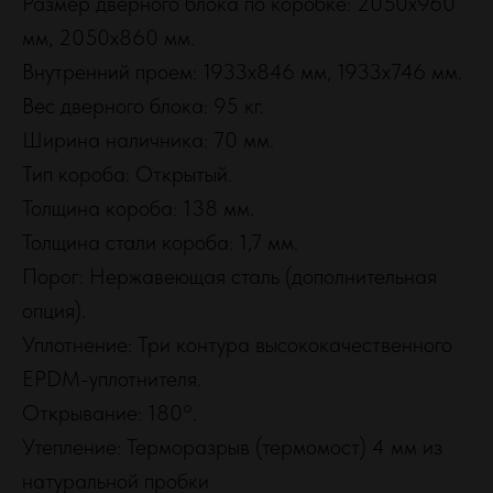
Размер дверного блока по коробке: 2050х960
мм, 2050х860 мм.
Внутренний проем: 1933х846 мм, 1933х746 мм.
Вес дверного блока: 95 кг.
Ширина наличника: 70 мм.
Тип короба: Открытый.
Толщина короба: 138 мм.
Толщина стали короба: 1,7 мм.
Порог: Нержавеющая сталь (дополнительная
опция).
Уплотнение: Три контура высококачественного
EPDM-уплотнителя.
Открывание: 180°.
Утепление: Терморазрыв (термомост) 4 мм из
натуральной пробки